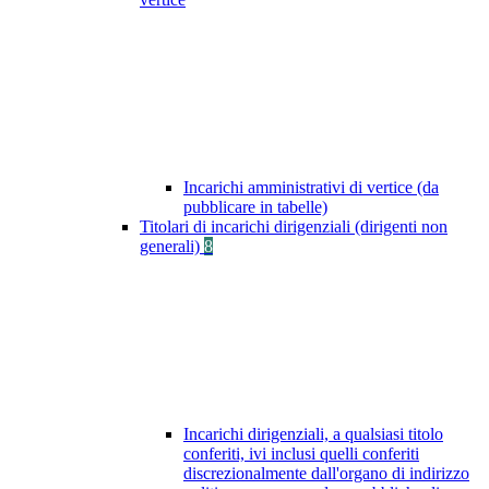
Incarichi amministrativi di vertice (da
pubblicare in tabelle)
Titolari di incarichi dirigenziali (dirigenti non
generali)
8
Incarichi dirigenziali, a qualsiasi titolo
conferiti, ivi inclusi quelli conferiti
discrezionalmente dall'organo di indirizzo