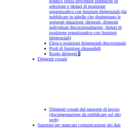
politico senza procedure pubbliche di
selezione e titolari di posizione
organizzativa con funzioni dirigenziali (da
pubblicare in tabelle che distinguano le
seguenti situazioni: dirigenti, dirigenti
individuati discrezionalmente, titolari di
posizione organizzativa con funzioni
dirigenziali)
Elenco posizioni dirigenziali discrezionali
Posti di funzione disponibili
Ruolo dirigenti
7
Dirigenti cessati
Dirigenti cessati dal rapporto di lavoro
(documentazione da pubblicare sul sito
web)
Sanzioni per mancata comunicazione dei dati