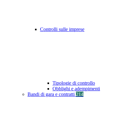
Controlli sulle imprese
Tipologie di controllo
Obblighi e adempimenti
Bandi di gara e contratti
214