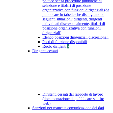
politico senza procedure pubbliche di
selezione e titolari di posizione
organizzativa con funzioni dirigenziali (da
pubblicare in tabelle che distinguano le
seguenti situazioni: dirigenti, dirigenti
individuati discrezionalmente, titolari di
posizione organizzativa con funzioni
dirigenziali)
Elenco posizioni dirigenziali discrezionali
Posti di funzione disponibili
Ruolo dirigenti
7
Dirigenti cessati
Dirigenti cessati dal rapporto di lavoro
(documentazione da pubblicare sul sito
web)
Sanzioni per mancata comunicazione dei dati