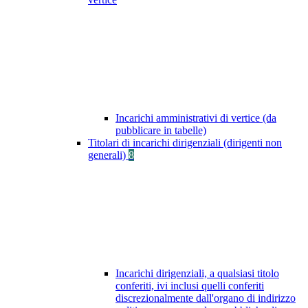
Incarichi amministrativi di vertice (da
pubblicare in tabelle)
Titolari di incarichi dirigenziali (dirigenti non
generali)
8
Incarichi dirigenziali, a qualsiasi titolo
conferiti, ivi inclusi quelli conferiti
discrezionalmente dall'organo di indirizzo