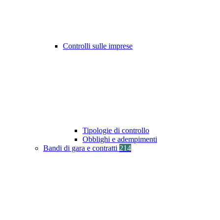
Controlli sulle imprese
Tipologie di controllo
Obblighi e adempimenti
Bandi di gara e contratti
214