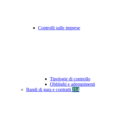
Controlli sulle imprese
Tipologie di controllo
Obblighi e adempimenti
Bandi di gara e contratti
214