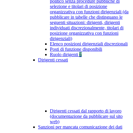
politico senza procedure pubbliche di
selezione e titolari di posizione
organizzativa con funzioni dirigenziali (da
pubblicare in tabelle che distinguano le
seguenti situazioni: dirigenti, dirigenti
individuati discrezionalmente, titolari di
posizione organizzativa con funzioni
dirigenziali)
Elenco posizioni dirigenziali discrezionali
Posti di funzione disponibili
Ruolo dirigenti
7
Dirigenti cessati
Dirigenti cessati dal rapporto di lavoro
(documentazione da pubblicare sul sito
web)
Sanzioni per mancata comunicazione dei dati