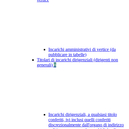
Incarichi amministrativi di vertice (da
pubblicare in tabelle)
Titolari di incarichi dirigenziali (dirigenti non
generali)
8
Incarichi dirigenziali, a qualsiasi titolo
conferiti, ivi inclusi quelli conferiti
discrezionalmente dall'organo di indirizzo