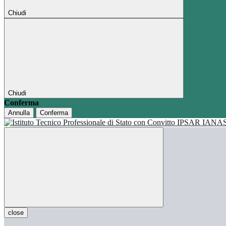
Chiudi
Chiudi
Conferma
Annulla
Conferma
close