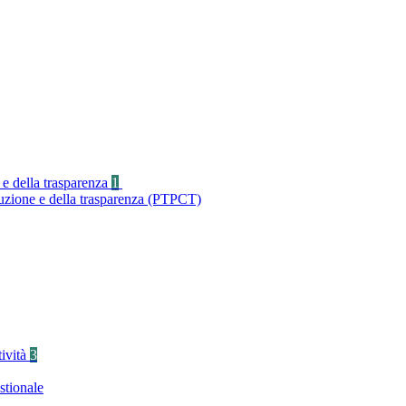
 e della trasparenza
1
ruzione e della trasparenza (PTPCT)
tività
3
stionale