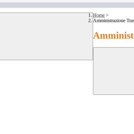
Home
>
Amministrazione Tra
Amministr