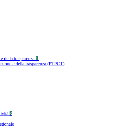
 e della trasparenza
1
ruzione e della trasparenza (PTPCT)
tività
3
stionale