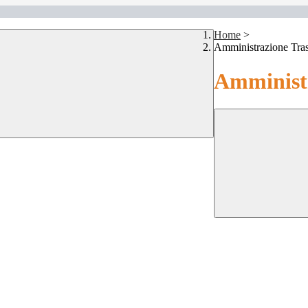
Home
>
Amministrazione Tra
Amministr