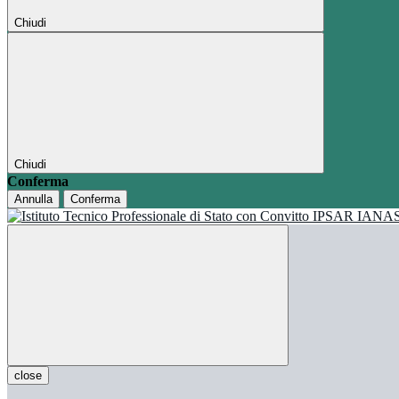
Chiudi
Chiudi
Conferma
Annulla
Conferma
close