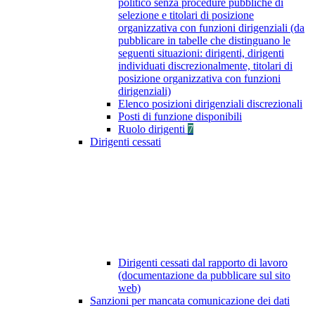
politico senza procedure pubbliche di
selezione e titolari di posizione
organizzativa con funzioni dirigenziali (da
pubblicare in tabelle che distinguano le
seguenti situazioni: dirigenti, dirigenti
individuati discrezionalmente, titolari di
posizione organizzativa con funzioni
dirigenziali)
Elenco posizioni dirigenziali discrezionali
Posti di funzione disponibili
Ruolo dirigenti
7
Dirigenti cessati
Dirigenti cessati dal rapporto di lavoro
(documentazione da pubblicare sul sito
web)
Sanzioni per mancata comunicazione dei dati