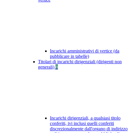
Incarichi amministrativi di vertice (da
pubblicare in tabelle)
Titolari di incarichi dirigenziali (dirigenti non
generali)
8
Incarichi dirigenziali, a qualsiasi titolo
conferiti, ivi inclusi quelli conferiti
discrezionalmente dall'organo di indirizzo