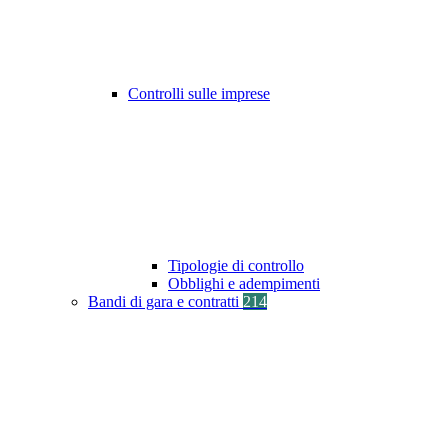
Controlli sulle imprese
Tipologie di controllo
Obblighi e adempimenti
Bandi di gara e contratti
214