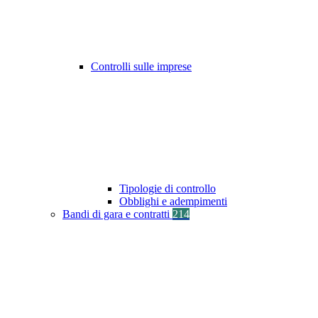
Controlli sulle imprese
Tipologie di controllo
Obblighi e adempimenti
Bandi di gara e contratti
214