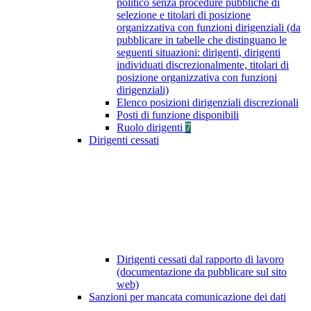
politico senza procedure pubbliche di
selezione e titolari di posizione
organizzativa con funzioni dirigenziali (da
pubblicare in tabelle che distinguano le
seguenti situazioni: dirigenti, dirigenti
individuati discrezionalmente, titolari di
posizione organizzativa con funzioni
dirigenziali)
Elenco posizioni dirigenziali discrezionali
Posti di funzione disponibili
Ruolo dirigenti
7
Dirigenti cessati
Dirigenti cessati dal rapporto di lavoro
(documentazione da pubblicare sul sito
web)
Sanzioni per mancata comunicazione dei dati