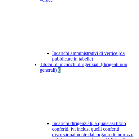
Incarichi amministrativi di vertice (da
pubblicare in tabelle)
Titolari di incarichi dirigenziali (dirigenti non
generali)
8
Incarichi dirigenziali, a qualsiasi titolo
conferiti, ivi inclusi quelli conferiti
discrezionalmente dall'organo di indirizzo