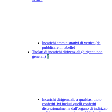
Incarichi amministrativi di vertice (da
pubblicare in tabelle)
Titolari di incarichi dirigenziali (dirigenti non
generali)
8
Incarichi dirigenziali, a qualsiasi titolo
conferiti, ivi inclusi quelli conferiti
discrezionalmente dall'organo di indirizzo