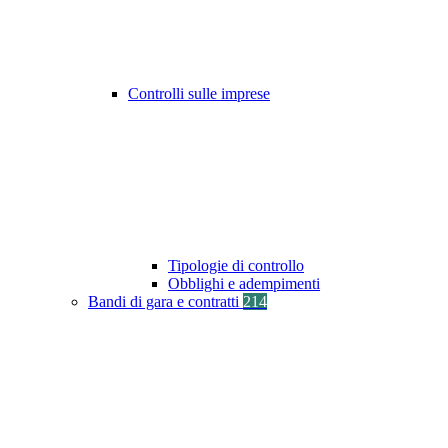
Controlli sulle imprese
Tipologie di controllo
Obblighi e adempimenti
Bandi di gara e contratti
214