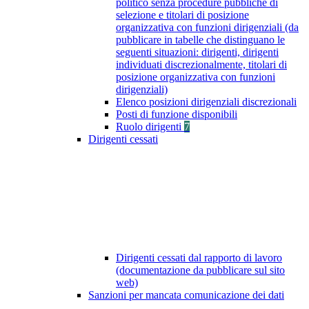
politico senza procedure pubbliche di
selezione e titolari di posizione
organizzativa con funzioni dirigenziali (da
pubblicare in tabelle che distinguano le
seguenti situazioni: dirigenti, dirigenti
individuati discrezionalmente, titolari di
posizione organizzativa con funzioni
dirigenziali)
Elenco posizioni dirigenziali discrezionali
Posti di funzione disponibili
Ruolo dirigenti
7
Dirigenti cessati
Dirigenti cessati dal rapporto di lavoro
(documentazione da pubblicare sul sito
web)
Sanzioni per mancata comunicazione dei dati