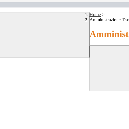
Home
>
Amministrazione Tra
Amministr