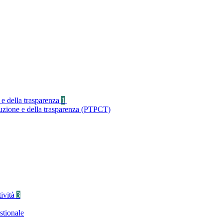
 e della trasparenza
1
ruzione e della trasparenza (PTPCT)
tività
3
stionale