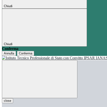
Chiudi
Chiudi
Conferma
Annulla
Conferma
close