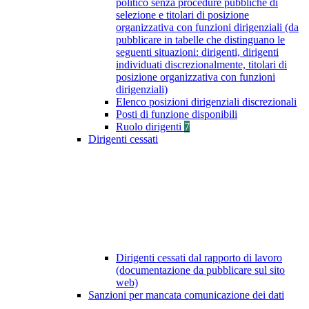
politico senza procedure pubbliche di
selezione e titolari di posizione
organizzativa con funzioni dirigenziali (da
pubblicare in tabelle che distinguano le
seguenti situazioni: dirigenti, dirigenti
individuati discrezionalmente, titolari di
posizione organizzativa con funzioni
dirigenziali)
Elenco posizioni dirigenziali discrezionali
Posti di funzione disponibili
Ruolo dirigenti
7
Dirigenti cessati
Dirigenti cessati dal rapporto di lavoro
(documentazione da pubblicare sul sito
web)
Sanzioni per mancata comunicazione dei dati