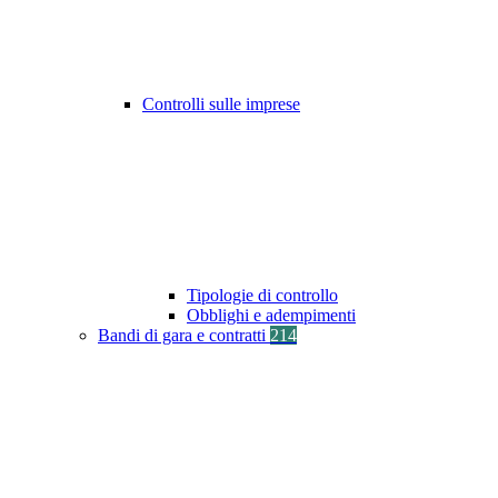
Controlli sulle imprese
Tipologie di controllo
Obblighi e adempimenti
Bandi di gara e contratti
214