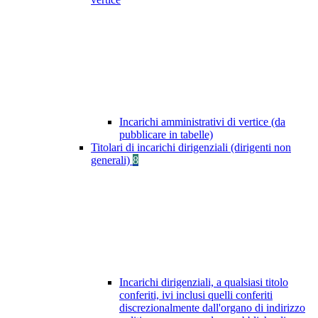
Incarichi amministrativi di vertice (da
pubblicare in tabelle)
Titolari di incarichi dirigenziali (dirigenti non
generali)
8
Incarichi dirigenziali, a qualsiasi titolo
conferiti, ivi inclusi quelli conferiti
discrezionalmente dall'organo di indirizzo