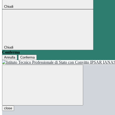
Chiudi
Chiudi
Conferma
Annulla
Conferma
close