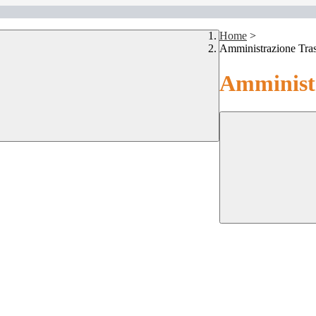
Home
>
Amministrazione Tra
Amministr