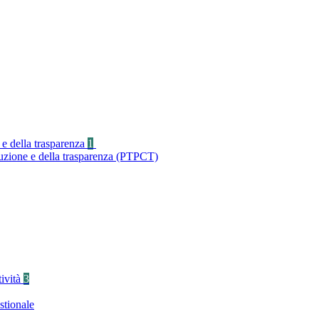
 e della trasparenza
1
ruzione e della trasparenza (PTPCT)
tività
3
stionale