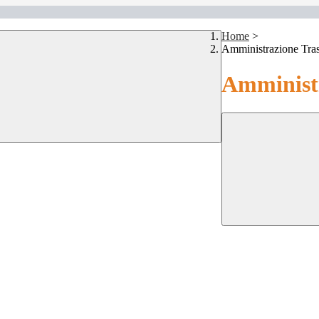
Home
>
Amministrazione Tra
Amministr