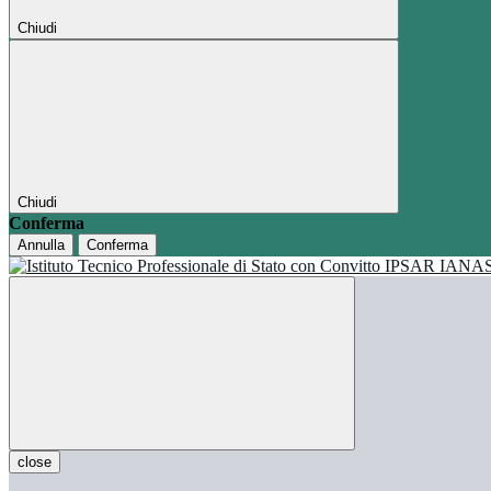
Chiudi
Chiudi
Conferma
Annulla
Conferma
close