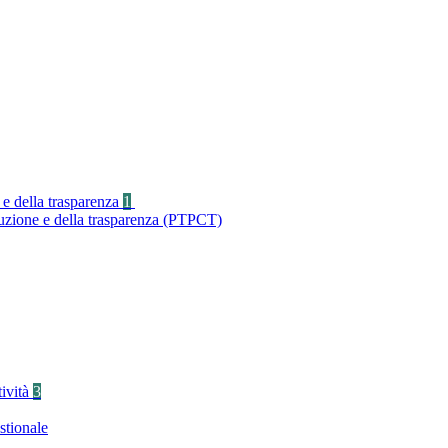
 e della trasparenza
1
ruzione e della trasparenza (PTPCT)
tività
3
stionale