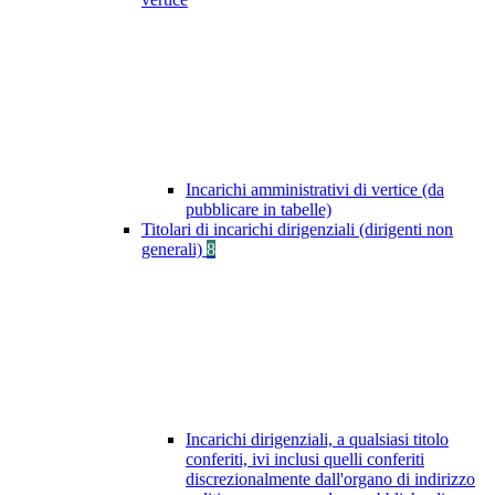
Incarichi amministrativi di vertice (da
pubblicare in tabelle)
Titolari di incarichi dirigenziali (dirigenti non
generali)
8
Incarichi dirigenziali, a qualsiasi titolo
conferiti, ivi inclusi quelli conferiti
discrezionalmente dall'organo di indirizzo