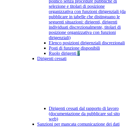
politico senza procedure pubbliche di
selezione e titolari di posizione
organizzativa con funzioni dirigenziali (da
pubblicare in tabelle che distinguano le
seguenti situazioni: dirigenti, dirigenti
individuati discrezionalmente, titolari di
posizione organizzativa con funzioni
dirigenziali)
Elenco posizioni dirigenziali discrezionali
Posti di funzione disponibili
Ruolo dirigenti
7
Dirigenti cessati
Dirigenti cessati dal rapporto di lavoro
(documentazione da pubblicare sul sito
web)
Sanzioni per mancata comunicazione dei dati