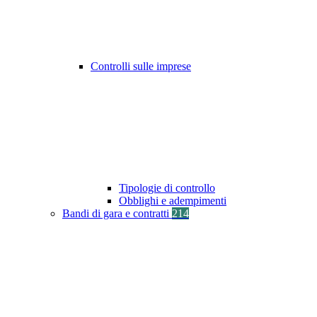
Controlli sulle imprese
Tipologie di controllo
Obblighi e adempimenti
Bandi di gara e contratti
214