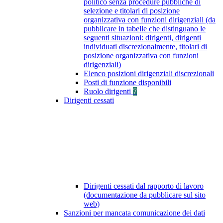
politico senza procedure pubbliche di
selezione e titolari di posizione
organizzativa con funzioni dirigenziali (da
pubblicare in tabelle che distinguano le
seguenti situazioni: dirigenti, dirigenti
individuati discrezionalmente, titolari di
posizione organizzativa con funzioni
dirigenziali)
Elenco posizioni dirigenziali discrezionali
Posti di funzione disponibili
Ruolo dirigenti
7
Dirigenti cessati
Dirigenti cessati dal rapporto di lavoro
(documentazione da pubblicare sul sito
web)
Sanzioni per mancata comunicazione dei dati