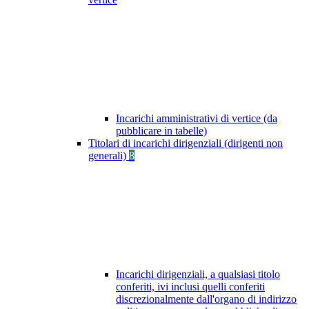
Incarichi amministrativi di vertice (da
pubblicare in tabelle)
Titolari di incarichi dirigenziali (dirigenti non
generali)
8
Incarichi dirigenziali, a qualsiasi titolo
conferiti, ivi inclusi quelli conferiti
discrezionalmente dall'organo di indirizzo