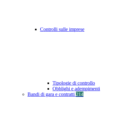
Controlli sulle imprese
Tipologie di controllo
Obblighi e adempimenti
Bandi di gara e contratti
214