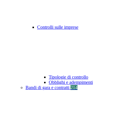
Controlli sulle imprese
Tipologie di controllo
Obblighi e adempimenti
Bandi di gara e contratti
214