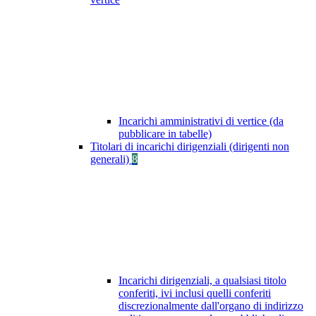
Incarichi amministrativi di vertice (da
pubblicare in tabelle)
Titolari di incarichi dirigenziali (dirigenti non
generali)
8
Incarichi dirigenziali, a qualsiasi titolo
conferiti, ivi inclusi quelli conferiti
discrezionalmente dall'organo di indirizzo