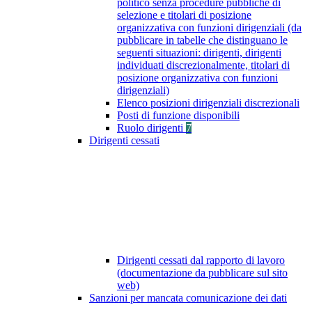
politico senza procedure pubbliche di
selezione e titolari di posizione
organizzativa con funzioni dirigenziali (da
pubblicare in tabelle che distinguano le
seguenti situazioni: dirigenti, dirigenti
individuati discrezionalmente, titolari di
posizione organizzativa con funzioni
dirigenziali)
Elenco posizioni dirigenziali discrezionali
Posti di funzione disponibili
Ruolo dirigenti
7
Dirigenti cessati
Dirigenti cessati dal rapporto di lavoro
(documentazione da pubblicare sul sito
web)
Sanzioni per mancata comunicazione dei dati