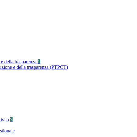
 e della trasparenza
1
ruzione e della trasparenza (PTPCT)
tività
3
stionale