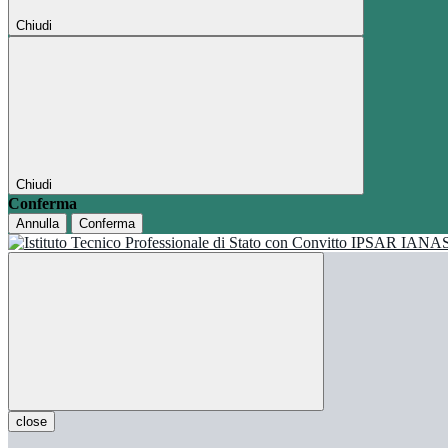
Chiudi
Chiudi
Conferma
Annulla
Conferma
close