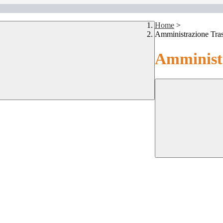
Home
>
Amministrazione Tra
Amministr