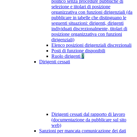
politico senza procedure pubbliche di
selezione e titolari di posizione
organizzativa con funzioni dirigenziali (da
pubblicare in tabelle che distinguano le
seguenti situazioni: dirigenti, dirigenti
individuati discrezionalmente, titolari di
posizione organizzativa con funzioni
dirigenziali)
Elenco posizioni dirigenziali discrezionali
Posti di funzione disponibili
Ruolo dirigenti
7
Dirigenti cessati
Dirigenti cessati dal rapporto di lavoro
(documentazione da pubblicare sul sito
web)
Sanzioni per mancata comunicazione dei dati