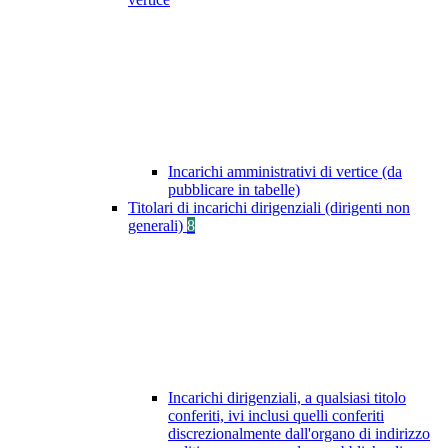
Incarichi amministrativi di vertice (da
pubblicare in tabelle)
Titolari di incarichi dirigenziali (dirigenti non
generali)
8
Incarichi dirigenziali, a qualsiasi titolo
conferiti, ivi inclusi quelli conferiti
discrezionalmente dall'organo di indirizzo