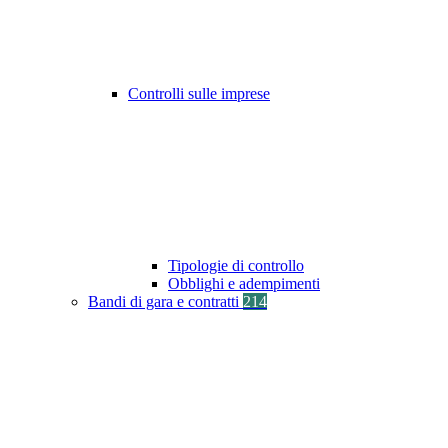
Controlli sulle imprese
Tipologie di controllo
Obblighi e adempimenti
Bandi di gara e contratti
214