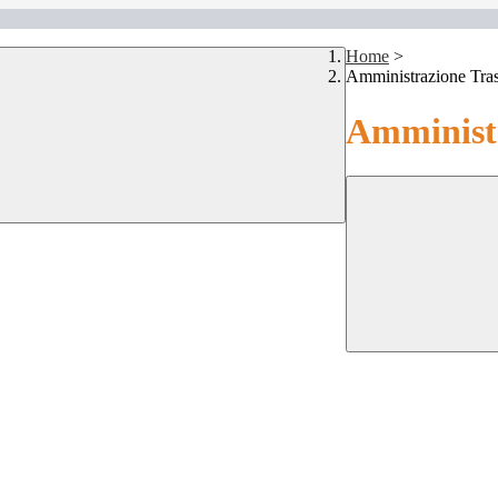
Home
>
Amministrazione Tra
Amministr