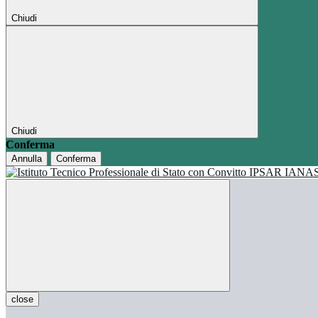
Chiudi
Chiudi
Conferma
Annulla
Conferma
close