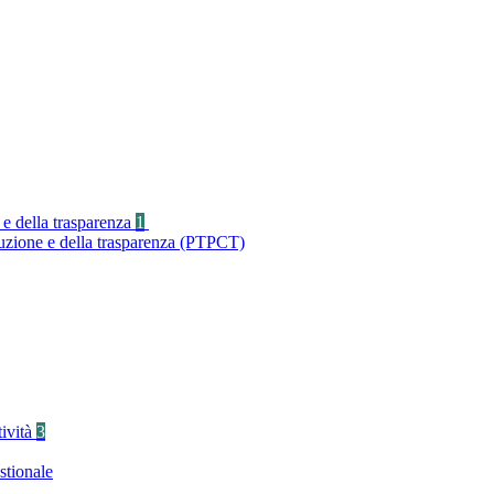
 e della trasparenza
1
ruzione e della trasparenza (PTPCT)
tività
3
stionale