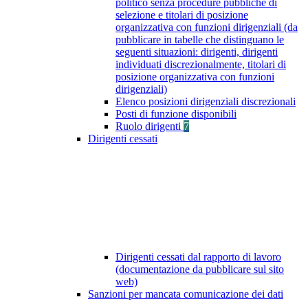
politico senza procedure pubbliche di
selezione e titolari di posizione
organizzativa con funzioni dirigenziali (da
pubblicare in tabelle che distinguano le
seguenti situazioni: dirigenti, dirigenti
individuati discrezionalmente, titolari di
posizione organizzativa con funzioni
dirigenziali)
Elenco posizioni dirigenziali discrezionali
Posti di funzione disponibili
Ruolo dirigenti
7
Dirigenti cessati
Dirigenti cessati dal rapporto di lavoro
(documentazione da pubblicare sul sito
web)
Sanzioni per mancata comunicazione dei dati