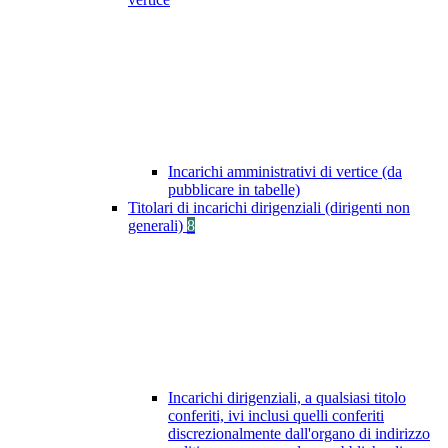
Incarichi amministrativi di vertice (da
pubblicare in tabelle)
Titolari di incarichi dirigenziali (dirigenti non
generali)
8
Incarichi dirigenziali, a qualsiasi titolo
conferiti, ivi inclusi quelli conferiti
discrezionalmente dall'organo di indirizzo