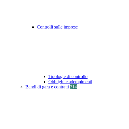
Controlli sulle imprese
Tipologie di controllo
Obblighi e adempimenti
Bandi di gara e contratti
214