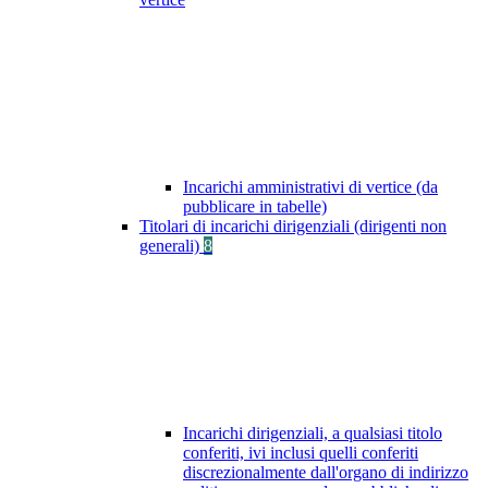
Incarichi amministrativi di vertice (da
pubblicare in tabelle)
Titolari di incarichi dirigenziali (dirigenti non
generali)
8
Incarichi dirigenziali, a qualsiasi titolo
conferiti, ivi inclusi quelli conferiti
discrezionalmente dall'organo di indirizzo