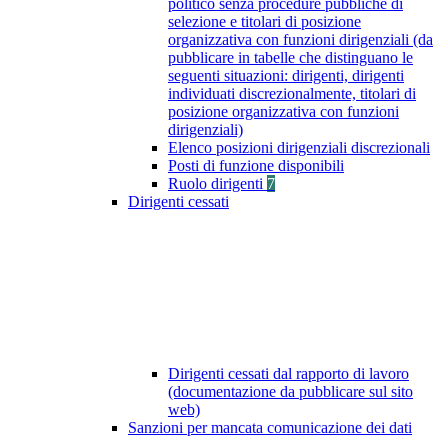
politico senza procedure pubbliche di
selezione e titolari di posizione
organizzativa con funzioni dirigenziali (da
pubblicare in tabelle che distinguano le
seguenti situazioni: dirigenti, dirigenti
individuati discrezionalmente, titolari di
posizione organizzativa con funzioni
dirigenziali)
Elenco posizioni dirigenziali discrezionali
Posti di funzione disponibili
Ruolo dirigenti
7
Dirigenti cessati
Dirigenti cessati dal rapporto di lavoro
(documentazione da pubblicare sul sito
web)
Sanzioni per mancata comunicazione dei dati