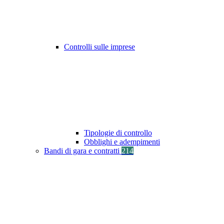
Controlli sulle imprese
Tipologie di controllo
Obblighi e adempimenti
Bandi di gara e contratti
214