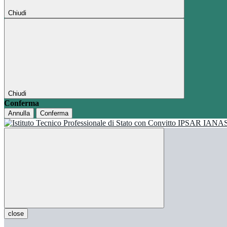
Chiudi
Chiudi
Conferma
Annulla
Conferma
close