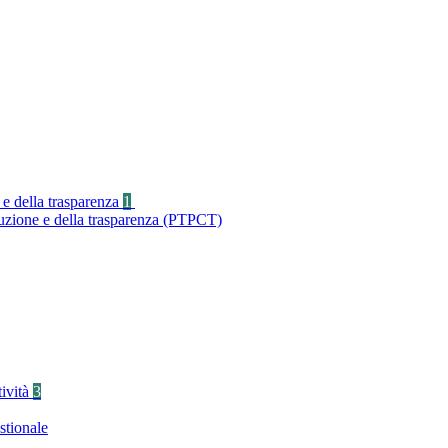
 e della trasparenza
1
ruzione e della trasparenza (PTPCT)
tività
3
stionale