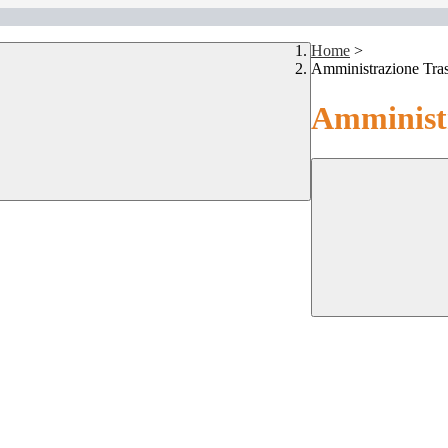
Home
>
Amministrazione Tra
Amministr