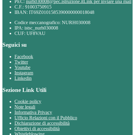
PEC:
nurh030008@pec.istruzione.it
Link per inviare una mail
C.F.: 91003750915
IBAN: IT69Z0101585390000000018048
Codice meccanografico: NURH030008
IPA: istsc_nurh030008
CUF: UF8VAU
Seguici su
Facebook
Twitter
Youtube
Instagram
Linkedin
Sezione Link Utili
Cookie policy
Note legali
Informativa Privacy
Ufficio Relazioni con il Pubblico
Dichiarazione di accessibilità
Obiettivi di accessibilità
Whistleblowing