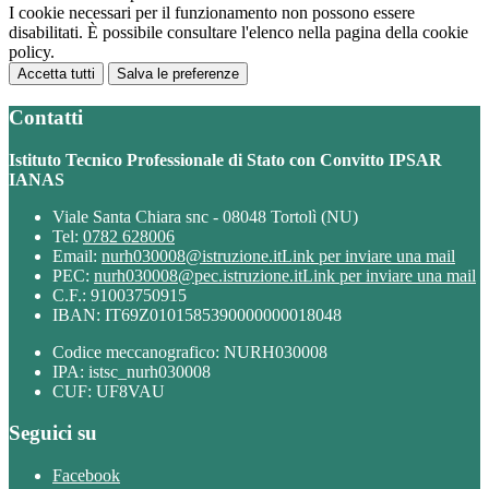
I cookie necessari per il funzionamento non possono essere
disabilitati. È possibile consultare l'elenco nella pagina della cookie
policy.
Accetta tutti
Salva le preferenze
Contatti
Istituto Tecnico Professionale di Stato con Convitto IPSAR
IANAS
Viale Santa Chiara snc - 08048 Tortolì (NU)
Tel:
0782 628006
Email:
nurh030008@istruzione.it
Link per inviare una mail
PEC:
nurh030008@pec.istruzione.it
Link per inviare una mail
C.F.: 91003750915
IBAN: IT69Z0101585390000000018048
Codice meccanografico: NURH030008
IPA: istsc_nurh030008
CUF: UF8VAU
Seguici su
Facebook