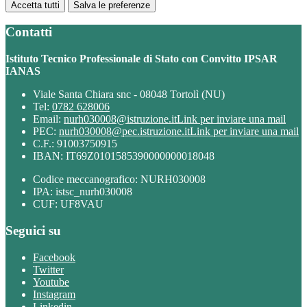
Accetta tutti
Salva le preferenze
Contatti
Istituto Tecnico Professionale di Stato con Convitto IPSAR
IANAS
Viale Santa Chiara snc - 08048 Tortolì (NU)
Tel:
0782 628006
Email:
nurh030008@istruzione.it
Link per inviare una mail
PEC:
nurh030008@pec.istruzione.it
Link per inviare una mail
C.F.: 91003750915
IBAN: IT69Z0101585390000000018048
Codice meccanografico: NURH030008
IPA: istsc_nurh030008
CUF: UF8VAU
Seguici su
Facebook
Twitter
Youtube
Instagram
Linkedin