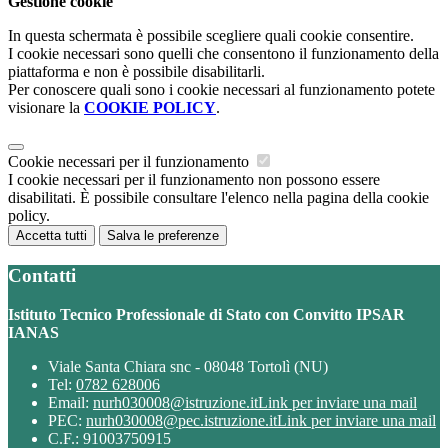
Gestione cookie
In questa schermata è possibile scegliere quali cookie consentire.
I cookie necessari sono quelli che consentono il funzionamento della
piattaforma e non è possibile disabilitarli.
Per conoscere quali sono i cookie necessari al funzionamento potete
visionare la
COOKIE POLICY
.
Cookie necessari per il funzionamento
I cookie necessari per il funzionamento non possono essere
disabilitati. È possibile consultare l'elenco nella pagina della cookie
policy.
Accetta tutti
Salva le preferenze
Contatti
Istituto Tecnico Professionale di Stato con Convitto IPSAR
IANAS
Viale Santa Chiara snc - 08048 Tortolì (NU)
Tel:
0782 628006
Email:
nurh030008@istruzione.it
Link per inviare una mail
PEC:
nurh030008@pec.istruzione.it
Link per inviare una mail
C.F.: 91003750915