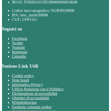
IBAN: IT69Z0101585390000000018048
Codice meccanografico: NURH030008
IPA: istsc_nurh030008
CUF: UF8VAU
Seguici su
Facebook
Twitter
Youtube
Instagram
Linkedin
Sezione Link Utili
Cookie policy
Note legali
Informativa Privacy
Ufficio Relazioni con il Pubblico
Dichiarazione di accessibilità
Obiettivi di accessibilità
Whistleblowing
Gestione consensi cookie