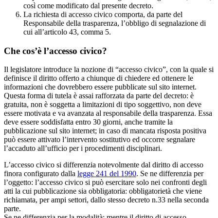
così come modificato dal presente decreto.
La richiesta di accesso civico comporta, da parte del
Responsabile della trasparenza, l’obbligo di segnalazione di
cui all’articolo 43, comma 5.
Che cos’è l’accesso civico?
Il legislatore introduce la nozione di “accesso civico”, con la quale si
definisce il diritto offerto a chiunque di chiedere ed ottenere le
informazioni che dovrebbero essere pubblicate sul sito internet.
Questa forma di tutela è assai rafforzata da parte del decreto: è
gratuita, non è soggetta a limitazioni di tipo soggettivo, non deve
essere motivata e va avanzata al responsabile della trasparenza. Essa
deve essere soddisfatta entro 30 giorni, anche tramite la
pubblicazione sul sito internet; in caso di mancata risposta positiva
può essere attivato l’intervento sostitutivo ed occorre segnalare
l’accaduto all’ufficio per i procedimenti disciplinari.
L’accesso civico si differenzia notevolmente dal diritto di accesso
finora configurato dalla
legge 241 del 1990
. Se ne differenzia per
l’oggetto: l’accesso civico si può esercitare solo nei confronti degli
atti la cui pubblicazione sia obbligatoria: obbligatorietà che viene
richiamata, per ampi settori, dallo stesso decreto n.33 nella seconda
parte.
Se ne differenzia per la modalità: mentre il diritto di accesso