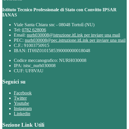
Istituto Tecnico Professionale di Stato con Convitto IPSAR
IANAS
Viale Santa Chiara snc - 08048 Tortolì (NU)
Tel:
0782 628006
Email:
nurh030008@istruzione.it
Link per inviare una mail
PEC:
nurh030008@pec.istruzione.it
Link per inviare una mail
C.F.: 91003750915
IBAN: IT69Z0101585390000000018048
Codice meccanografico: NURH030008
IPA: istsc_nurh030008
CUF: UF8VAU
Seguici su
Facebook
Twitter
Youtube
Instagram
Linkedin
Sezione Link Utili