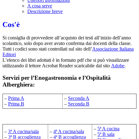
Ulteriori informazioni
A cosa serve
Descrizione breve
Cos'è
Si consiglia di provvedere all’acquisto dei testi all’inizio dell’anno
scolastico, solo dopo aver avuto conferma dai docenti della classe.
Tutti i codici sono stati controllati sul sito dell’
Associazione Italiana
Editori
L’elenco dei libri adottati è in formato pdf che si può visualizzare
utilizzando il lettore Acrobat Reader scaricabile dal sito
Adobe
.
Servizi per l’Enogastronomia e l’Ospitalità
Alberghiera:
–
Prima A
–
Seconda A
–
Prima B
–
Seconda B
–
5ª A cucina
–
3ª A cucina/sala
–
4ª A cucina/sala
–
5ª B sala
–
3ª B
accoglienza
–
4ª B
accoglienza