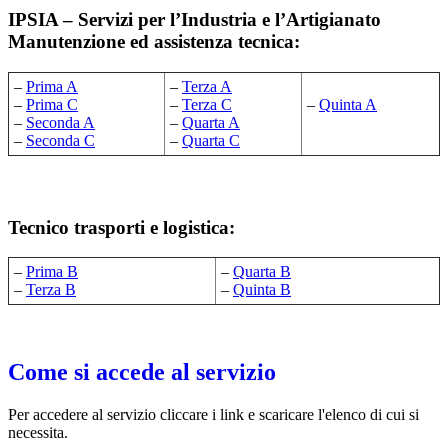
IPSIA – Servizi per l’Industria e l’Artigianato
Manutenzione ed assistenza tecnica:
–
Prima A
–
Terza A
–
Prima C
–
Terza C
–
Quinta A
–
Seconda A
–
Quarta A
–
Seconda C
–
Quarta C
Tecnico trasporti e logistica:
–
Prima B
–
Quarta B
–
Terza B
–
Quinta B
Come si accede al servizio
Per accedere al servizio cliccare i link e scaricare l'elenco di cui si
necessita.