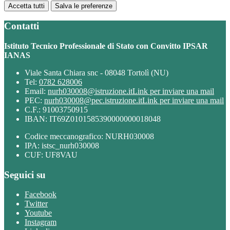
Accetta tutti
Salva le preferenze
Contatti
Istituto Tecnico Professionale di Stato con Convitto IPSAR
IANAS
Viale Santa Chiara snc - 08048 Tortolì (NU)
Tel:
0782 628006
Email:
nurh030008@istruzione.it
Link per inviare una mail
PEC:
nurh030008@pec.istruzione.it
Link per inviare una mail
C.F.: 91003750915
IBAN: IT69Z0101585390000000018048
Codice meccanografico: NURH030008
IPA: istsc_nurh030008
CUF: UF8VAU
Seguici su
Facebook
Twitter
Youtube
Instagram