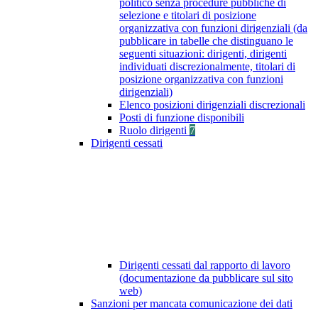
politico senza procedure pubbliche di
selezione e titolari di posizione
organizzativa con funzioni dirigenziali (da
pubblicare in tabelle che distinguano le
seguenti situazioni: dirigenti, dirigenti
individuati discrezionalmente, titolari di
posizione organizzativa con funzioni
dirigenziali)
Elenco posizioni dirigenziali discrezionali
Posti di funzione disponibili
Ruolo dirigenti
7
Dirigenti cessati
Dirigenti cessati dal rapporto di lavoro
(documentazione da pubblicare sul sito
web)
Sanzioni per mancata comunicazione dei dati