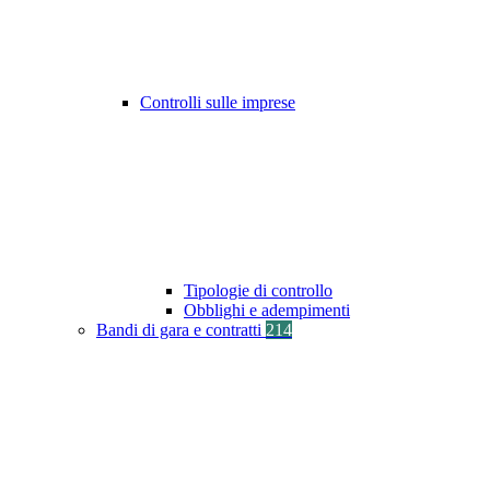
Controlli sulle imprese
Tipologie di controllo
Obblighi e adempimenti
Bandi di gara e contratti
214