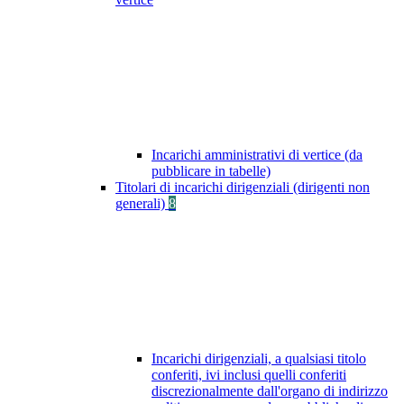
Incarichi amministrativi di vertice (da
pubblicare in tabelle)
Titolari di incarichi dirigenziali (dirigenti non
generali)
8
Incarichi dirigenziali, a qualsiasi titolo
conferiti, ivi inclusi quelli conferiti
discrezionalmente dall'organo di indirizzo