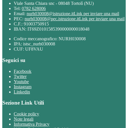
Viale Santa Chiara snc - 08048 Tortolì (NU)
Tel:
0782 628006
Email:
nurh030008@istruzione.it
Link per inviare una mail
PEC:
nurh030008@pec.istruzione.it
Link per inviare una mail
C.F.: 91003750915
IBAN: IT69Z0101585390000000018048
Codice meccanografico: NURH030008
IPA: istsc_nurh030008
CUF: UF8VAU
Seguici su
Facebook
Twitter
Youtube
Instagram
Linkedin
Sezione Link Utili
Cookie policy
Note legali
Informativa Privacy