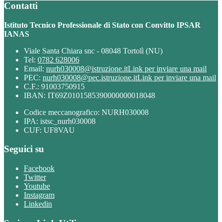
Contatti
Istituto Tecnico Professionale di Stato con Convitto IPSAR
IANAS
Viale Santa Chiara snc - 08048 Tortolì (NU)
Tel:
0782 628006
Email:
nurh030008@istruzione.it
Link per inviare una mail
PEC:
nurh030008@pec.istruzione.it
Link per inviare una mail
C.F.: 91003750915
IBAN: IT69Z0101585390000000018048
Codice meccanografico: NURH030008
IPA: istsc_nurh030008
CUF: UF8VAU
Seguici su
Facebook
Twitter
Youtube
Instagram
Linkedin