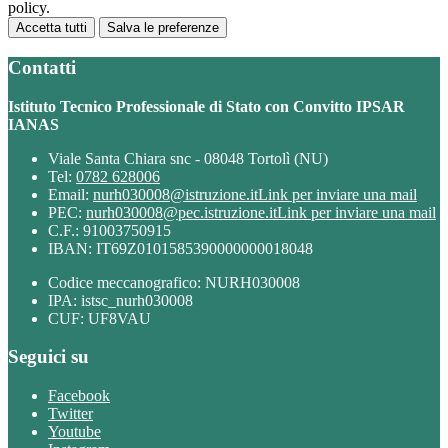
policy.
Accetta tutti
Salva le preferenze
Contatti
Istituto Tecnico Professionale di Stato con Convitto IPSAR
IANAS
Viale Santa Chiara snc - 08048 Tortolì (NU)
Tel:
0782 628006
Email:
nurh030008@istruzione.it
Link per inviare una mail
PEC:
nurh030008@pec.istruzione.it
Link per inviare una mail
C.F.: 91003750915
IBAN: IT69Z0101585390000000018048
Codice meccanografico: NURH030008
IPA: istsc_nurh030008
CUF: UF8VAU
Seguici su
Facebook
Twitter
Youtube