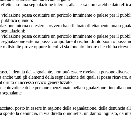
e effettuasse una segnalazione interna, alla stessa non sarebbe dato eff
 violazione possa costituire un pericolo imminente o palese per il pubbl
e pubblica quando:
azione interna ed esterna ovvero ha effettuato direttamente una segnalazio
e segnalazioni;
 violazione possa costituire un pericolo imminente o palese per il pubbli
 segnalazione esterna possa comportare il rischio di ritorsioni o possa n
 o distrutte prove oppure in cui vi sia fondato timore che chi ha ricevut
so, l'identità del segnalante, non può essere rivelata a persone diverse 
nche tutti gli elementi della segnalazione dai quali si possa ricavare, 
al diritto di accesso civico generalizzato
one coinvolte e delle persone menzionate nella segnalazione fino alla con
a segnalante
iato, posto in essere in ragione della segnalazione, della denuncia all’
sporto la denuncia, in via diretta o indiretta, un danno ingiusto, da in