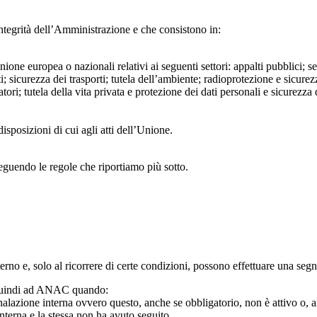
ntegrità dell’Amministrazione e che consistono in:
Unione europea o nazionali relativi ai seguenti settori: appalti pubblici; s
; sicurezza dei trasporti; tutela dell’ambiente; radioprotezione e sicurez
ri; tutela della vita privata e protezione dei dati personali e sicurezza de
isposizioni di cui agli atti dell’Unione.
seguendo le regole che riportiamo più sotto.
 interno e, solo al ricorrere di certe condizioni, possono effettuare una s
o quindi ad ANAC quando:
gnalazione interna ovvero questo, anche se obbligatorio, non è attivo o, 
nterna e la stessa non ha avuto seguito