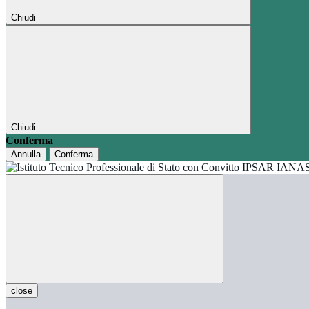
Chiudi
Chiudi
Conferma
Annulla
Conferma
close