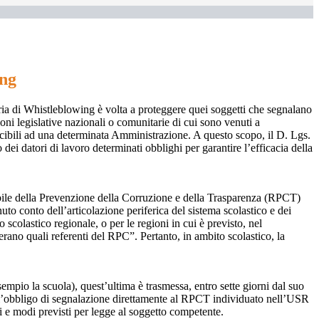
ing
ia di Whistleblowing è volta a proteggere quei soggetti che segnalano
ioni legislative nazionali o comunitarie di cui sono venuti a
ibili ad una determinata Amministrazione. A questo scopo, il D. Lgs.
dei datori di lavoro determinati obblighi per garantire l’efficacia della
sabile della Prevenzione della Corruzione e della Trasparenza (RPCT)
to conto dell’articolazione periferica del sistema scolastico e dei
o scolastico regionale, o per le regioni in cui è previsto, nel
perano quali referenti del RPC”. Pertanto, in ambito scolastico, la
mpio la scuola), quest’ultima è trasmessa, entro sette giorni dal suo
o l’obbligo di segnalazione direttamente al RPCT individuato nell’USR
pi e modi previsti per legge al soggetto competente.