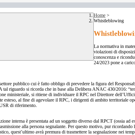
Home
>
Whistleblowing
Whistleblow
La normativa in mater
violazioni di disposiz
conoscenza e riconduc
24/2023 pone a carico 
 settore pubblico cui è fatto obbligo di prevedere la figura del Respon
 A tal riguardo si ricorda che in base alla Delibera ANAC 430/2016: “tenu
ne ministeriale, si ritiene di individuare il RPC nel Direttore dell’Uffici
 esteso, al fine di agevolare il RPC, i dirigenti di ambito territoriale o
’USR di riferimento.
azione interna è presentata ad un soggetto diverso dal RPCT (ossia ad ese
trasmissione alla persona segnalante. Per questo motivo, pur ricordand
lastico, quest’ultimo avrà premura di trasmettere la segnalazione nei tem