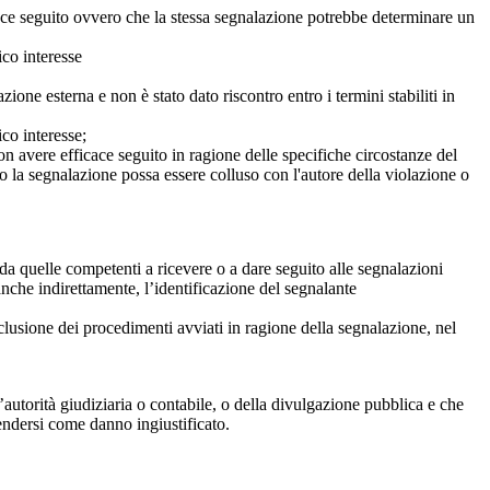
icace seguito ovvero che la stessa segnalazione potrebbe determinare un
ico interesse
ne esterna e non è stato dato riscontro entro i termini stabiliti in
co interesse;
on avere efficace seguito in ragione delle specifiche circostanze del
o la segnalazione possa essere colluso con l'autore della violazione o
da quelle competenti a ricevere o a dare seguito alle segnalazioni
anche indirettamente, l’identificazione del segnalante
clusione dei procedimenti avviati in ragione della segnalazione, nel
autorità giudiziaria o contabile, o della divulgazione pubblica e che
tendersi come danno ingiustificato.