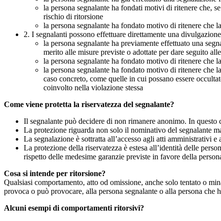
la persona segnalante ha fondati motivi di ritenere che, s
rischio di ritorsione
la persona segnalante ha fondato motivo di ritenere che la
2. I segnalanti possono effettuare direttamente una divulgazion
la persona segnalante ha previamente effettuato una segnal
merito alle misure previste o adottate per dare seguito all
la persona segnalante ha fondato motivo di ritenere che la
la persona segnalante ha fondato motivo di ritenere che la
caso concreto, come quelle in cui possano essere occultate
coinvolto nella violazione stessa
Come viene protetta la riservatezza del segnalante?
Il segnalante può decidere di non rimanere anonimo. In questo ca
La protezione riguarda non solo il nominativo del segnalante ma a
La segnalazione è sottratta all’accesso agli atti amministrativi e 
La protezione della riservatezza è estesa all’identità delle pers
rispetto delle medesime garanzie previste in favore della person
Cosa si intende per ritorsione?
Qualsiasi comportamento, atto od omissione, anche solo tentato o minacc
provoca o può provocare, alla persona segnalante o alla persona che ha 
Alcuni esempi di comportamenti ritorsivi?