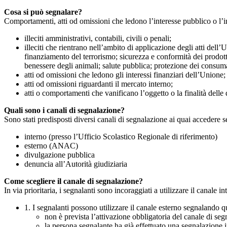
Cosa si può segnalare?
Comportamenti, atti od omissioni che ledono l’interesse pubblico o l’i
illeciti amministrativi, contabili, civili o penali;
illeciti che rientrano nell’ambito di applicazione degli atti dell’
finanziamento del terrorismo; sicurezza e conformità dei prodotti
benessere degli animali; salute pubblica; protezione dei consumato
atti od omissioni che ledono gli interessi finanziari dell’Unione;
atti od omissioni riguardanti il mercato interno;
atti o comportamenti che vanificano l’oggetto o la finalità delle d
Quali sono i canali di segnalazione?
Sono stati predisposti diversi canali di segnalazione ai quai accedere 
interno (presso l’Ufficio Scolastico Regionale di riferimento)
esterno (ANAC)
divulgazione pubblica
denuncia all’Autorità giudiziaria
Come scegliere il canale di segnalazione?
In via prioritaria, i segnalanti sono incoraggiati a utilizzare il canale
1. I segnalanti possono utilizzare il canale esterno segnaland
non è prevista l’attivazione obbligatoria del canale di se
la persona segnalante ha già effettuato una segnalazione i