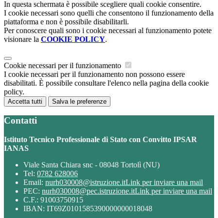
In questa schermata è possibile scegliere quali cookie consentire.
I cookie necessari sono quelli che consentono il funzionamento della
piattaforma e non è possibile disabilitarli.
Per conoscere quali sono i cookie necessari al funzionamento potete
visionare la
COOKIE POLICY
.
Cookie necessari per il funzionamento
I cookie necessari per il funzionamento non possono essere
disabilitati. È possibile consultare l'elenco nella pagina della cookie
policy.
Accetta tutti
Salva le preferenze
Contatti
Istituto Tecnico Professionale di Stato con Convitto IPSAR
IANAS
Viale Santa Chiara snc - 08048 Tortolì (NU)
Tel:
0782 628006
Email:
nurh030008@istruzione.it
Link per inviare una mail
PEC:
nurh030008@pec.istruzione.it
Link per inviare una mail
C.F.: 91003750915
IBAN: IT69Z0101585390000000018048