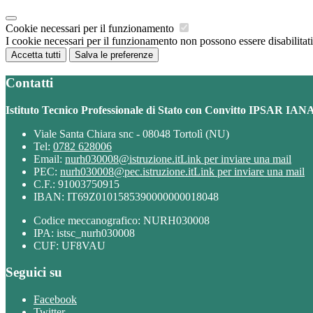
Cookie necessari per il funzionamento
I cookie necessari per il funzionamento non possono essere disabilitati.
Accetta tutti
Salva le preferenze
Contatti
Istituto Tecnico Professionale di Stato con Convitto IPSAR IAN
Viale Santa Chiara snc - 08048 Tortolì (NU)
Tel:
0782 628006
Email:
nurh030008@istruzione.it
Link per inviare una mail
PEC:
nurh030008@pec.istruzione.it
Link per inviare una mail
C.F.: 91003750915
IBAN: IT69Z0101585390000000018048
Codice meccanografico: NURH030008
IPA: istsc_nurh030008
CUF: UF8VAU
Seguici su
Facebook
Twitter