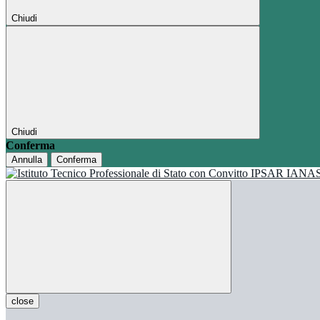
Chiudi
Chiudi
Conferma
Annulla
Conferma
close