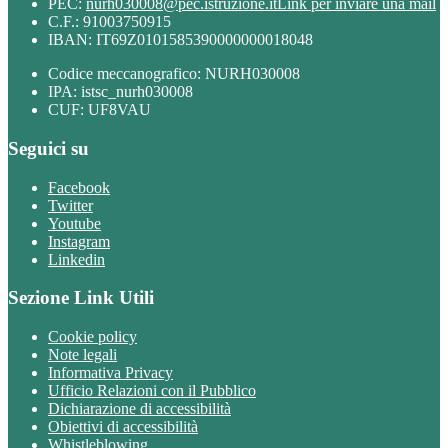
PEC:
nurh030008@pec.istruzione.it
Link per inviare una mail
C.F.: 91003750915
IBAN: IT69Z0101585390000000018048
Codice meccanografico: NURH030008
IPA: istsc_nurh030008
CUF: UF8VAU
Seguici su
Facebook
Twitter
Youtube
Instagram
Linkedin
Sezione Link Utili
Cookie policy
Note legali
Informativa Privacy
Ufficio Relazioni con il Pubblico
Dichiarazione di accessibilità
Obiettivi di accessibilità
Whistleblowing