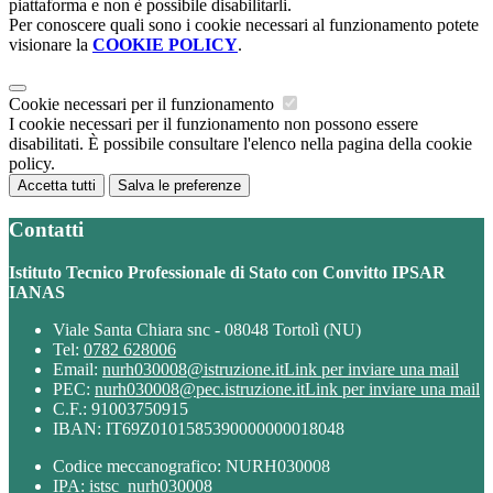
piattaforma e non è possibile disabilitarli.
Per conoscere quali sono i cookie necessari al funzionamento potete
visionare la
COOKIE POLICY
.
Cookie necessari per il funzionamento
I cookie necessari per il funzionamento non possono essere
disabilitati. È possibile consultare l'elenco nella pagina della cookie
policy.
Accetta tutti
Salva le preferenze
Contatti
Istituto Tecnico Professionale di Stato con Convitto IPSAR
IANAS
Viale Santa Chiara snc - 08048 Tortolì (NU)
Tel:
0782 628006
Email:
nurh030008@istruzione.it
Link per inviare una mail
PEC:
nurh030008@pec.istruzione.it
Link per inviare una mail
C.F.: 91003750915
IBAN: IT69Z0101585390000000018048
Codice meccanografico: NURH030008
IPA: istsc_nurh030008