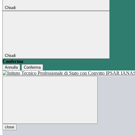
Chiudi
Chiudi
Conferma
Annulla
Conferma
close