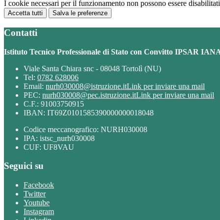
I cookie necessari per il funzionamento non possono essere disabilitati.
Accetta tutti
Salva le preferenze
Contatti
Istituto Tecnico Professionale di Stato con Convitto IPSAR IAN
Viale Santa Chiara snc - 08048 Tortolì (NU)
Tel:
0782 628006
Email:
nurh030008@istruzione.it
Link per inviare una mail
PEC:
nurh030008@pec.istruzione.it
Link per inviare una mail
C.F.: 91003750915
IBAN: IT69Z0101585390000000018048
Codice meccanografico: NURH030008
IPA: istsc_nurh030008
CUF: UF8VAU
Seguici su
Facebook
Twitter
Youtube
Instagram