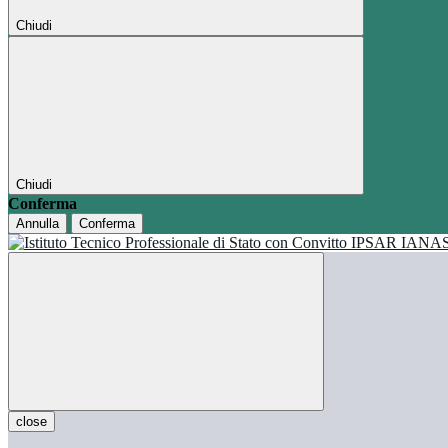
Chiudi
Chiudi
Conferma
Annulla
Conferma
close