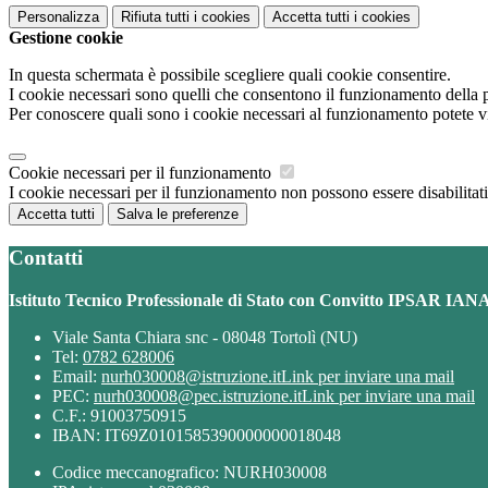
Personalizza
Rifiuta tutti
i cookies
Accetta tutti
i cookies
Gestione cookie
In questa schermata è possibile scegliere quali cookie consentire.
I cookie necessari sono quelli che consentono il funzionamento della pi
Per conoscere quali sono i cookie necessari al funzionamento potete v
Cookie necessari per il funzionamento
I cookie necessari per il funzionamento non possono essere disabilitati.
Accetta tutti
Salva le preferenze
Contatti
Istituto Tecnico Professionale di Stato con Convitto IPSAR IAN
Viale Santa Chiara snc - 08048 Tortolì (NU)
Tel:
0782 628006
Email:
nurh030008@istruzione.it
Link per inviare una mail
PEC:
nurh030008@pec.istruzione.it
Link per inviare una mail
C.F.: 91003750915
IBAN: IT69Z0101585390000000018048
Codice meccanografico: NURH030008