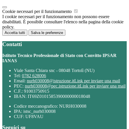
Cookie necessari per il funzionamento
I cookie necessari per il funzionamento non possono essere
disabilitati. È possibile consultare l'elenco nella pagina della cookie
policy.
Accetta tutti
Salva le preferenze
Contatti
Istituto Tecnico Professionale di Stato con Convitto IPSAR
IANAS
Viale Santa Chiara snc - 08048 Tortolì (NU)
Tel:
0782 628006
Email:
nurh030008@istruzione.it
Link per inviare una mail
PEC:
nurh030008@pec.istruzione.it
Link per inviare una mail
C.F.: 91003750915
IBAN: IT69Z0101585390000000018048
Codice meccanografico: NURH030008
IPA: istsc_nurh030008
CUF: UF8VAU
Seguici su