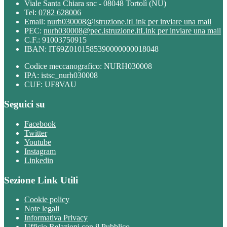
Viale Santa Chiara snc - 08048 Tortolì (NU)
Tel:
0782 628006
Email:
nurh030008@istruzione.it
Link per inviare una mail
PEC:
nurh030008@pec.istruzione.it
Link per inviare una mail
C.F.: 91003750915
IBAN: IT69Z0101585390000000018048
Codice meccanografico: NURH030008
IPA: istsc_nurh030008
CUF: UF8VAU
Seguici su
Facebook
Twitter
Youtube
Instagram
Linkedin
Sezione Link Utili
Cookie policy
Note legali
Informativa Privacy
Ufficio Relazioni con il Pubblico