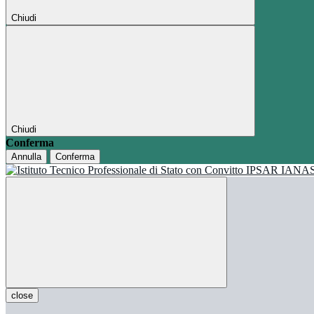
Chiudi
Chiudi
Conferma
Annulla
Conferma
close