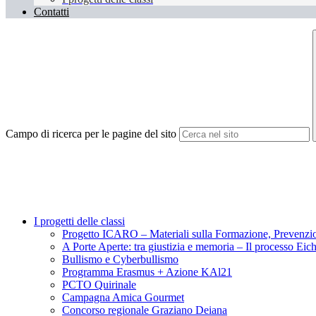
Contatti
Campo di ricerca per le pagine del sito
I progetti delle classi
Progetto ICARO – Materiali sulla Formazione, Prevenzio
A Porte Aperte: tra giustizia e memoria – Il processo Ei
Bullismo e Cyberbullismo
Programma Erasmus + Azione KAl21
PCTO Quirinale
Campagna Amica Gourmet
Concorso regionale Graziano Deiana