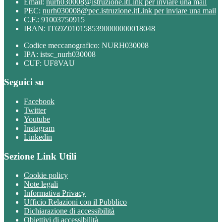
Email:
nurh030008@istruzione.it
Link per inviare una mail
PEC:
nurh030008@pec.istruzione.it
Link per inviare una mail
C.F.: 91003750915
IBAN: IT69Z0101585390000000018048
Codice meccanografico: NURH030008
IPA: istsc_nurh030008
CUF: UF8VAU
Seguici su
Facebook
Twitter
Youtube
Instagram
Linkedin
Sezione Link Utili
Cookie policy
Note legali
Informativa Privacy
Ufficio Relazioni con il Pubblico
Dichiarazione di accessibilità
Obiettivi di accessibilità