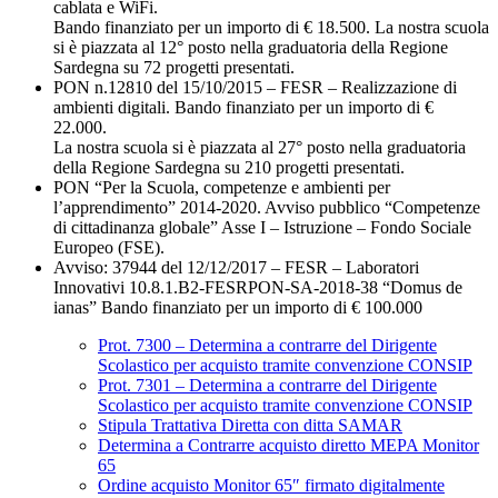
cablata e WiFi.
Bando finanziato per un importo di € 18.500. La nostra scuola
si è piazzata al 12° posto nella graduatoria della Regione
Sardegna su 72 progetti presentati.
PON n.12810 del 15/10/2015 – FESR – Realizzazione di
ambienti digitali. Bando finanziato per un importo di €
22.000.
La nostra scuola si è piazzata al 27° posto nella graduatoria
della Regione Sardegna su 210 progetti presentati.
PON “Per la Scuola, competenze e ambienti per
l’apprendimento” 2014-2020. Avviso pubblico “Competenze
di cittadinanza globale” Asse I – Istruzione – Fondo Sociale
Europeo (FSE).
Avviso: 37944 del 12/12/2017 – FESR – Laboratori
Innovativi 10.8.1.B2-FESRPON-SA-2018-38 “Domus de
ianas” Bando finanziato per un importo di € 100.000
Prot. 7300 – Determina a contrarre del Dirigente
Scolastico per acquisto tramite convenzione CONSIP
Prot. 7301 – Determina a contrarre del Dirigente
Scolastico per acquisto tramite convenzione CONSIP
Stipula Trattativa Diretta con ditta SAMAR
Determina a Contrarre acquisto diretto MEPA Monitor
65
Ordine acquisto Monitor 65″ firmato digitalmente