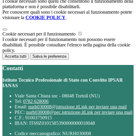
I cookie necessari sono quelli che consentono il funzionamento della
piattaforma e non è possibile disabilitarli.
Per conoscere quali sono i cookie necessari al funzionamento potete
visionare la
COOKIE POLICY
.
Cookie necessari per il funzionamento
I cookie necessari per il funzionamento non possono essere
disabilitati. È possibile consultare l'elenco nella pagina della cookie
policy.
Accetta tutti
Salva le preferenze
Contatti
Istituto Tecnico Professionale di Stato con Convitto IPSAR
IANAS
Viale Santa Chiara snc - 08048 Tortolì (NU)
Tel:
0782 628006
Email:
nurh030008@istruzione.it
Link per inviare una mail
PEC:
nurh030008@pec.istruzione.it
Link per inviare una mail
C.F.: 91003750915
IBAN: IT69Z0101585390000000018048
Codice meccanografico: NURH030008