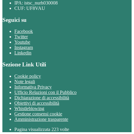
IPA: istsc_nurh030008
CUF: UF8VAU
Seguici su
Facebook
Twitter
Youtube
Instagram
Linkedin
Sezione Link Utili
Cookie policy
Note legali
Informativa Privacy
Ufficio Relazioni con il Pubblico
Dichiarazione di accessibilità
Obiettivi di accessibilità
Whistleblowing
Gestione consensi cookie
Amministrazione trasparente
Pagina visualizzata
223
volte